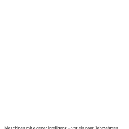
Maschinen mit eigener Intelligenz – vor ein paar Jahrzehnten