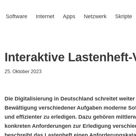
Software
Internet
Apps
Netzwerk
Skripte
Zum
Inhalt
springen
Interaktive Lastenheft
25. Oktober 2023
Die Digitalisierung in Deutschland schreitet weit
Bewältigung verschiedener Aufgaben moderne Soft
und effizienter zu erledigen. Dazu gehören mittlerw
konkreten Anforderungen zur Erledigung verschie
beschreibt das Lastenheft einen Anforderungskat